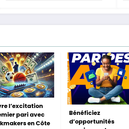
en Côte d’Ivoire
ex
Zéro souci avec la
connexion 1xbet e
ciez
d’Ivoire, rejoignez
ortunités
milliers d’utilisate