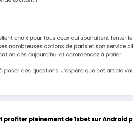
cellent choix pour tous ceux qui souhaitent tenter
n, ses nombreuses options de paris et son service cli
ication dès aujourd’hui et commencez à parier.
 poser des questions. J’espère que cet article vou
rofiter pleinement de 1xbet sur Android po