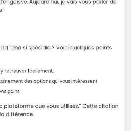
d’angoisse. Aujourd’hui, je vais vous parler de
i.
i la rend si spéciale ? Voici quelques points
s’y retrouver facilement.
rtainement des options qui vous intéressent.
os gains.
 plateforme que vous utilisez.” Cette citation
la différence.