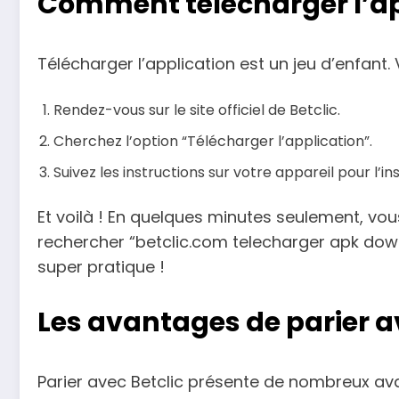
Comment télécharger l’app
Télécharger l’application est un jeu d’enfan
Rendez-vous sur le site officiel de Betclic.
Cherchez l’option “Télécharger l’application”.
Suivez les instructions sur votre appareil pour l’ins
Et voilà ! En quelques minutes seulement, vo
rechercher “betclic.com telecharger apk dow
super pratique !
Les avantages de parier a
Parier avec Betclic présente de nombreux av